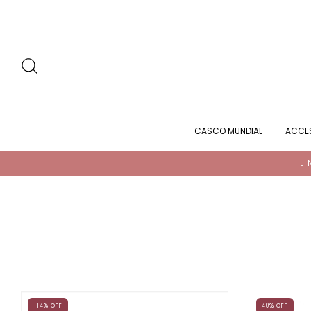
CASCO MUNDIAL
ACCE
LI
-14
%
OFF
40
%
OFF