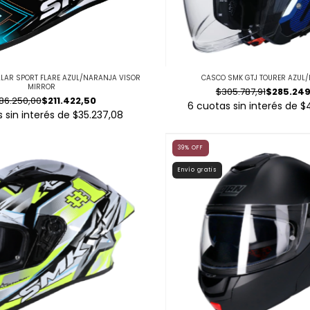
LAR SPORT FLARE AZUL/NARANJA VISOR
CASCO SMK GTJ TOURER AZUL
MIRROR
$305.787,91
$285.249
86.250,00
$211.422,50
6
cuotas sin interés de
$
 sin interés de
$35.237,08
39
%
OFF
Envío gratis