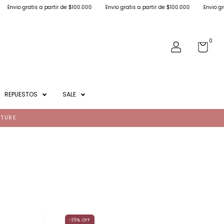
r de $100.000
Envio gratis a partir de $100.000
Envio gratis a partir de $100.0
0
REPUESTOS
SALE
NTURE
-35
%
OFF