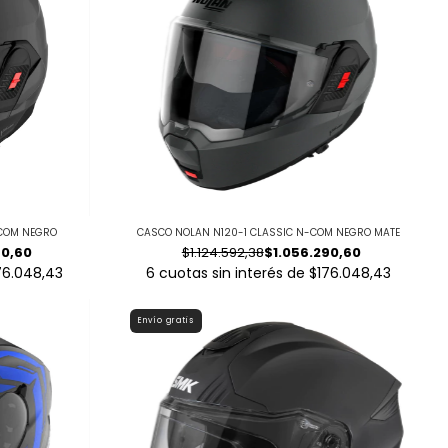
-COM NEGRO
CASCO NOLAN N120-1 CLASSIC N-COM NEGRO MATE
90,60
$1.124.592,38
$1.056.290,60
76.048,43
6
cuotas sin interés de
$176.048,43
Envío gratis