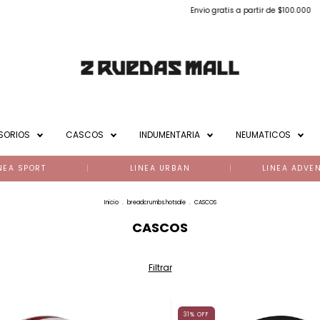
Envio gratis a partir de $100.000
Envio gratis a parti
SORIOS
CASCOS
INDUMENTARIA
NEUMATICOS
NEA SPORT
LINEA URBAN
LINEA ADVE
Inicio
.
breadcrumbs.hotsale
.
CASCOS
CASCOS
Filtrar
31
%
OFF