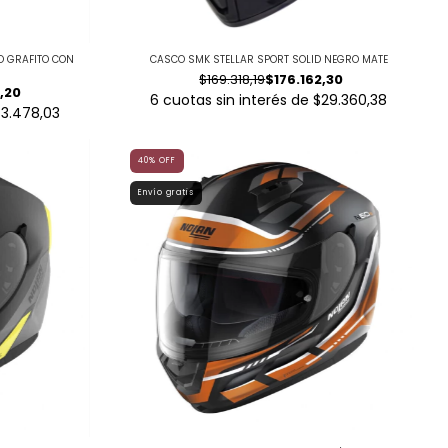
O GRAFITO CON
CASCO SMK STELLAR SPORT SOLID NEGRO MATE
$169.318,19
$176.162,30
,20
6
cuotas sin interés de
$29.360,38
3.478,03
40
%
OFF
Envío gratis