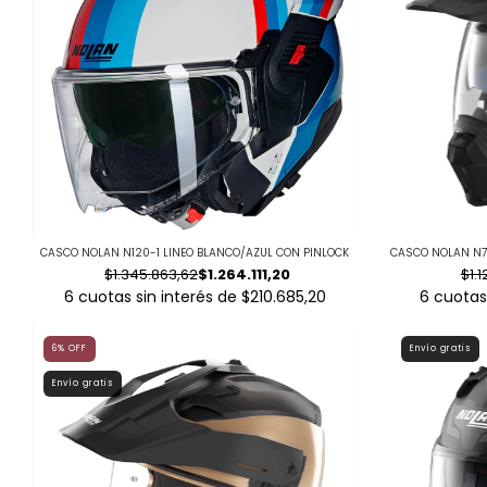
CASCO NOLAN N120-1 LINEO BLANCO/AZUL CON PINLOCK
CASCO NOLAN N7
$1.345.863,62
$1.264.111,20
$1.1
6
cuotas sin interés de
$210.685,20
6
cuotas
6
%
OFF
Envío gratis
Envío gratis