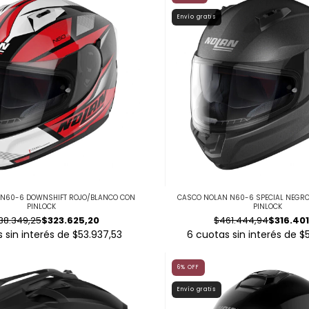
Envío gratis
N60-6 DOWNSHIFT ROJO/BLANCO CON
CASCO NOLAN N60-6 SPECIAL NEGRO
PINLOCK
PINLOCK
38.349,25
$323.625,20
$461.444,94
$316.40
 sin interés de
$53.937,53
6
cuotas sin interés de
$
6
%
OFF
Envío gratis