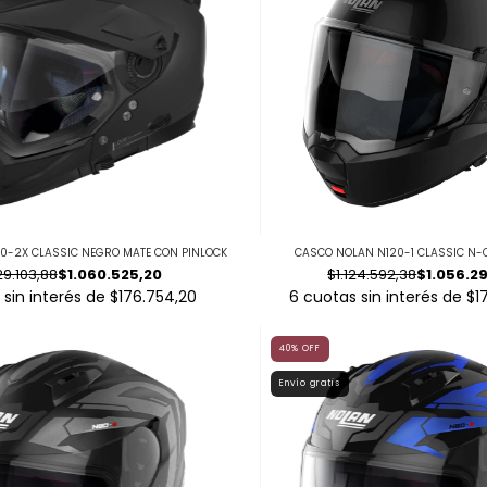
0-2X CLASSIC NEGRO MATE CON PINLOCK
CASCO NOLAN N120-1 CLASSIC N
29.103,88
$1.060.525,20
$1.124.592,38
$1.056.2
 sin interés de
$176.754,20
6
cuotas sin interés de
$1
40
%
OFF
Envío gratis