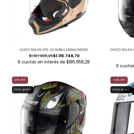
CASCO NOLAN N70-2X NOBILE ARENA/NEGRO
CASCO NOLAN 
$1.187.905,25
$1.115.749,70
6
cuotas sin interés de
$185.958,28
6
cuotas
40
%
OFF
-14
%
OFF
Envío gratis
Envío gratis