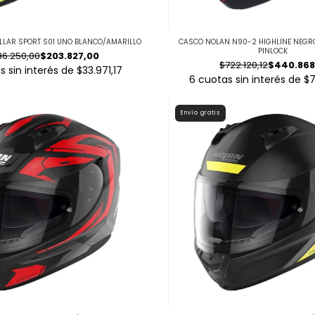
LLAR SPORT S01 UNO BLANCO/AMARILLO
CASCO NOLAN N90-2 HIGHLINE NEGR
PINLOCK
86.250,00
$203.827,00
$722.120,12
$440.868
s sin interés de
$33.971,17
6
cuotas sin interés de
$7
Envío gratis