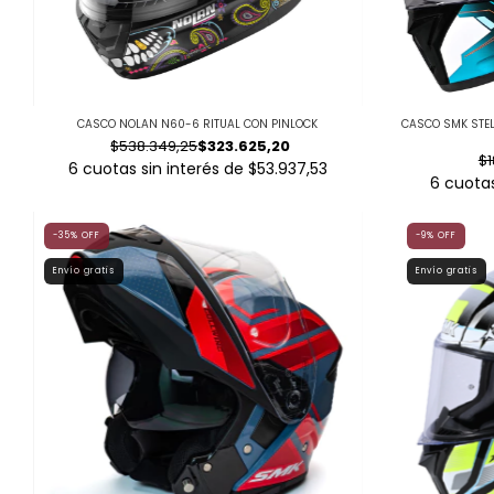
CASCO NOLAN N60-6 RITUAL CON PINLOCK
CASCO SMK STEL
$538.349,25
$323.625,20
$1
6
cuotas sin interés de
$53.937,53
6
cuotas
-35
%
OFF
-9
%
OFF
Envío gratis
Envío gratis