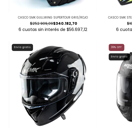
CASCO SMK GULLWING SUPERTOUR GRIS/ROJO
CASCO SMK STE
$252.909,09
$340.182,70
$1
6
cuotas sin interés de
$56.697,12
6
cuota
Envío gratis
39
%
OFF
Envío gratis