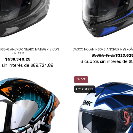
N60-6 ANCHOR NEGRO MATE/GRIS CON
CASCO NOLAN N60-6 ANCHOR NEGRO/A
PINLOCK
$538.349,25
$323.62
$538.349,25
6
cuotas sin interés de
$
 sin interés de
$89.724,88
7
%
OFF
Envío gratis