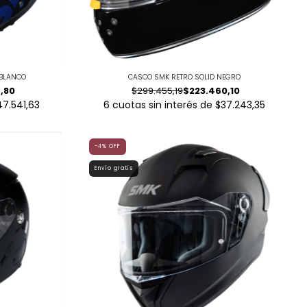
/BLANCO
CASCO SMK RETRO SOLID NEGRO
,80
$299.455,19
$223.460,10
47.541,63
6
cuotas sin interés de
$37.243,35
-4
%
OFF
Envío gratis