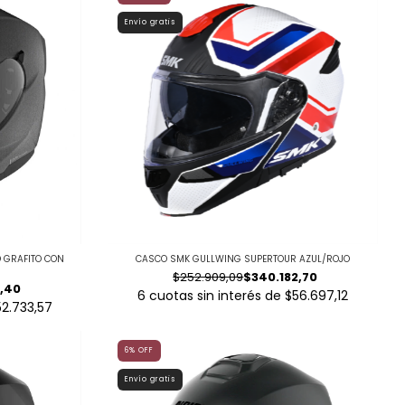
Envío gratis
 GRAFITO CON
CASCO SMK GULLWING SUPERTOUR AZUL/ROJO
$252.909,09
$340.182,70
1,40
6
cuotas sin interés de
$56.697,12
52.733,57
6
%
OFF
Envío gratis