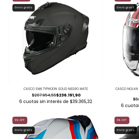
Envío gratis
Envío gratis
CASCO SMK TYPHOON SOLID NEGRO MATE
CASCO NOLAN 
$207.954,55
$236.191,90
$5
6
cuotas sin interés de
$39.365,32
6
cuotas
6
%
OFF
6
%
OFF
Envío gratis
Envío gratis