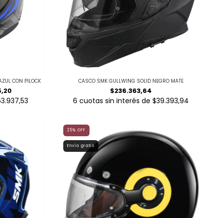
ZUL CON PILOCK
CASCO SMK GULLWING SOLID NEGRO MATE
5,20
$236.363,64
53.937,53
6
cuotas sin interés de
$39.393,94
25
%
OFF
Envío gratis