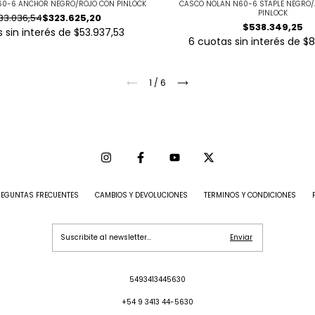
0-6 ANCHOR NEGRO/ROJO CON PINLOCK
CASCO NOLAN N60-6 STAPLE NEGRO/
PINLOCK
33.036,54
$323.625,20
$538.349,25
 sin interés de
$53.937,53
6
cuotas sin interés de
$8
1
/
6
REGUNTAS FRECUENTES
CAMBIOS Y DEVOLUCIONES
TERMINOS Y CONDICIONES
5493413445630
+54 9 3413 44-5630