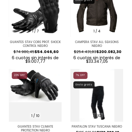
Envío gratis
1
/
7
1
/
4
GUANTES STAV CORE PROT. SHOCK
CAMPERA STAV ALL SEASONS
CONTROL NEGRO
NEGRO
$74.980,45
$54.046,60
$254.431,83
$200.082,30
6
cuotas sin interés de
6
cuotas sin interés de
$9.007,77
$33.347,05
23
%
OFF
7
%
OFF
Envío gratis
1
/
10
1
/
10
GUANTES STAV CLIMATE
PANTALON STAV TUSCANA NEGRO
PROTECTION NEGRO