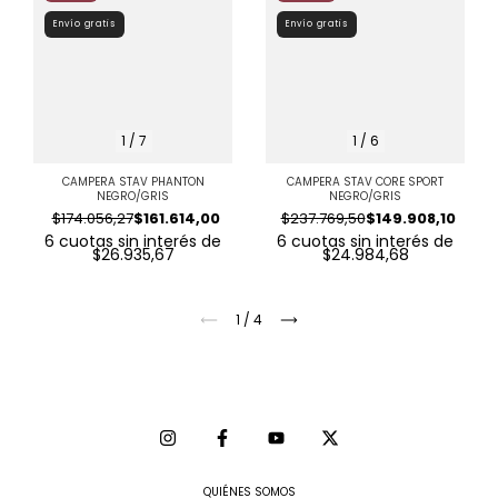
Envío gratis
Envío gratis
1
/
7
1
/
6
CAMPERA STAV PHANTON
CAMPERA STAV CORE SPORT
NEGRO/GRIS
NEGRO/GRIS
$174.056,27
$161.614,00
$237.769,50
$149.908,10
6
cuotas sin interés de
6
cuotas sin interés de
$26.935,67
$24.984,68
1
/
4
QUIÉNES SOMOS