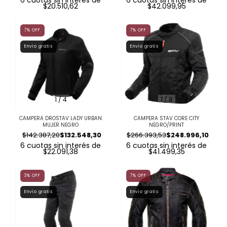
6
cuotas sin interés de
6
cuotas sin interés de
$20.510,62
$42.099,95
7
%
OFF
7
%
OFF
Envío gratis
Envío gratis
1
/
4
1
/
8
CAMPERA DROSTAV LADY URBAN
CAMPERA STAV CORE CITY
MUJER NEGRO
NEGRO/PRINT
$142.387,20
$132.548,30
$266.393,53
$248.996,10
6
cuotas sin interés de
6
cuotas sin interés de
$22.091,38
$41.499,35
3
%
OFF
7
%
OFF
Envío gratis
Envío gratis