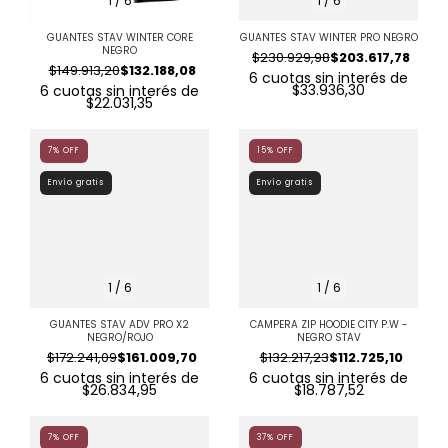
1
/
6
1
/
6
GUANTES STAV WINTER CORE
GUANTES STAV WINTER PRO NEGRO
NEGRO
$230.929,98
$203.617,78
$149.913,20
$132.188,08
6
cuotas sin interés de
$33.936,30
6
cuotas sin interés de
$22.031,35
7
%
OFF
15
%
OFF
Envío gratis
Envío gratis
1
/
6
1
/
6
GUANTES STAV ADV PRO X2
CAMPERA ZIP HOODIE CITY P.W -
NEGRO/ROJO
NEGRO STAV
$172.241,09
$161.009,70
$132.217,23
$112.725,10
6
cuotas sin interés de
6
cuotas sin interés de
$26.834,95
$18.787,52
7
%
OFF
37
%
OFF