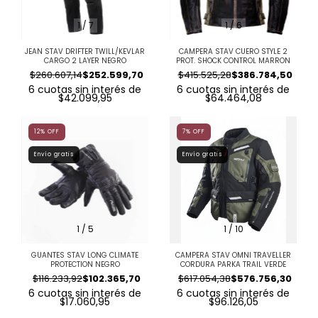
1
/
7
1
/
6
JEAN STAV DRIFTER TWILL/KEVLAR
CAMPERA STAV CUERO STYLE 2
CARGO 2 LAYER NEGRO
PROT. SHOCK CONTROL MARRON
$260.607,14
$252.599,70
$415.525,28
$386.784,50
6
cuotas sin interés de
6
cuotas sin interés de
$42.099,95
$64.464,08
12
%
OFF
7
%
OFF
Envío gratis
Envío gratis
1
/
5
1
/
10
GUANTES STAV LONG CLIMATE
CAMPERA STAV OMNI TRAVELLER
PROTECTION NEGRO
CORDURA PARKA TRAIL VERDE
$116.233,92
$102.365,70
$617.054,38
$576.756,30
6
cuotas sin interés de
6
cuotas sin interés de
$17.060,95
$96.126,05