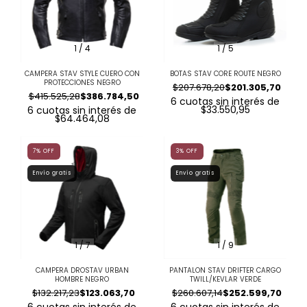
1
/
4
1
/
5
CAMPERA STAV STYLE CUERO CON
BOTAS STAV CORE ROUTE NEGRO
PROTECCIONES NEGRO
$207.678,20
$201.305,70
$415.525,28
$386.784,50
6
cuotas sin interés de
$33.550,95
6
cuotas sin interés de
$64.464,08
7
%
OFF
3
%
OFF
Envío gratis
Envío gratis
1
/
7
1
/
9
CAMPERA DROSTAV URBAN
PANTALON STAV DRIFTER CARGO
HOMBRE NEGRO
TWILL/KEVLAR VERDE
$132.217,23
$123.063,70
$260.607,14
$252.599,70