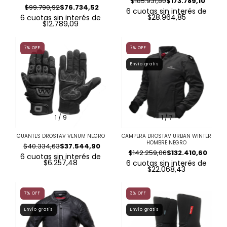
$185.931,80
$173.789,10
$99.790,92
$76.734,52
6
cuotas sin interés de
$28.964,85
6
cuotas sin interés de
$12.789,09
7
%
OFF
7
%
OFF
Envío gratis
1
/
9
1
/
7
GUANTES DROSTAV VENUM NEGRO
CAMPERA DROSTAV URBAN WINTER
HOMBRE NEGRO
$40.334,63
$37.544,90
$142.259,06
$132.410,60
6
cuotas sin interés de
$6.257,48
6
cuotas sin interés de
$22.068,43
7
%
OFF
3
%
OFF
Envío gratis
Envío gratis