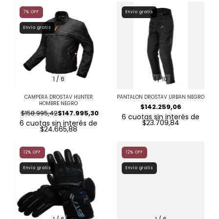
7
%
OFF
Envío gratis
Envío gratis
1
/
6
1
/
10
CAMPERA DROSTAV HUNTER
PANTALON DROSTAV URBAN NEGRO
HOMBRE NEGRO
$142.259,06
$158.995,42
$147.995,30
6
cuotas sin interés de
$23.709,84
6
cuotas sin interés de
$24.665,88
12
%
OFF
12
%
OFF
Envío gratis
Envío gratis